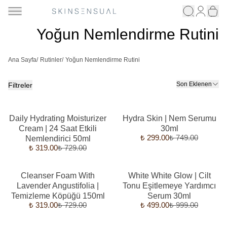
Yoğun Nemlendirme Rutini
Ana Sayfa
/
Rutinler
/
Yoğun Nemlendirme Rutini
Son Eklenen
Filtreler
Daily Hydrating Moisturizer
Hydra Skin | Nem Serumu
Cream | 24 Saat Etkili
30ml
₺ 299.00
₺ 749.00
Nemlendirici 50ml
₺ 319.00
₺ 729.00
Cleanser Foam With
White White Glow | Cilt
Lavender Angustifolia |
Tonu Eşitlemeye Yardımcı
Temizleme Köpüğü 150ml
Serum 30ml
₺ 319.00
₺ 729.00
₺ 499.00
₺ 999.00