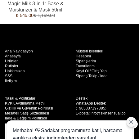
Magic Milk 3-in-1: Base &
Moisturizer & Mask 50ml
₺ 549.00
₺ 1,199.00
Ana Navigasyon
Müşteri İşlemleri
Anasayfa
Hesabım
Ürünler
Siparişlerim
Rutinler
Favorilerim
Hakkımızda
Kayıt Ol / Giriş Yap
SSS
Sipariş Takip / İade
İletişim
Yasal & Politikalar
Destek
KVKK Aydınlatma Metni
WhatsApp Destek
Gizlilik ve Güvenlik Politikası
(+905337197885)
Mesafeli Satış Sözleşmesi
E-posta:
info@skinsensual.co
İade & Değişim Politikası
Skinsensual; doğaya dost, temiz içerikli ve sonuç odaklı cilt bakım
Merhaba! 👋 Sadakat programımıza katıl, harcama
Size daha iyi bir deneyim sunmak, sitemizin işleyişini
ürünleri sunar. Huzuru cildinde hisset.
yaptıkça ekstra indirimlerden yararlan!