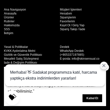
Ana Navigasyon
Müşteri İşlemleri
Anasayfa
Hesabım
Ürünler
Siparişlerim
Rutinler
Favorilerim
Hakkımızda
Kayıt Ol / Giriş Yap
SSS
Sipariş Takip / İade
İletişim
Yasal & Politikalar
Destek
KVKK Aydınlatma Metni
WhatsApp Destek
Gizlilik ve Güvenlik Politikası
(+905337197885)
Mesafeli Satış Sözleşmesi
E-posta:
info@skinsensual.co
İade & Değişim Politikası
Skinsensual; doğaya dost, temiz içerikli ve sonuç odaklı cilt bakım
Merhaba! 👋 Sadakat programımıza katıl, harcama
Size daha iyi bir deneyim sunmak, sitemizin işleyişini
ürünleri sunar. Huzuru cildinde hisset.
yaptıkça ekstra indirimlerden yararlan!
analiz etmek ve içerikleri kişiselleştirmek için çerezleri
kullanıyoruz. Detaylı bilgiye
Gizlilik Politikamızdan
ulaşabilirsiniz."
© 2025 SKINSENSUAL - Tüm Hakları Saklıdır.
💝
Kabul Et