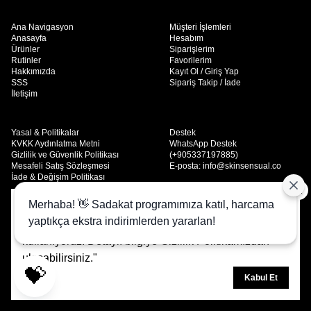
Ana Navigasyon
Müşteri İşlemleri
Anasayfa
Hesabım
Ürünler
Siparişlerim
Rutinler
Favorilerim
Hakkımızda
Kayıt Ol / Giriş Yap
SSS
Sipariş Takip / İade
İletişim
Yasal & Politikalar
Destek
KVKK Aydınlatma Metni
WhatsApp Destek
Gizlilik ve Güvenlik Politikası
(+905337197885)
Mesafeli Satış Sözleşmesi
E-posta:
info@skinsensual.co
İade & Değişim Politikası
Skinsensual; doğaya dost, temiz içerikli ve sonuç odaklı cilt bakım
Merhaba! 👋 Sadakat programımıza katıl, harcama
Size daha iyi bir deneyim sunmak, sitemizin işleyişini
ürünleri sunar. Huzuru cildinde hisset.
yaptıkça ekstra indirimlerden yararlan!
analiz etmek ve içerikleri kişiselleştirmek için çerezleri
kullanıyoruz. Detaylı bilgiye
Gizlilik Politikamızdan
ulaşabilirsiniz."
© 2025 SKINSENSUAL - Tüm Hakları Saklıdır.
💝
Kabul Et