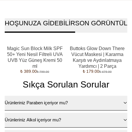
HOŞUNUZA GİDEBİLİR
SON GÖRÜNTÜLE
Magic Sun Block Milk SPF
Buttoks Glow Down There
50+ Yeni Nesil Filtreli UVA
Vücut Maskesi | Kararma
UVB Yüz Güneş Kremi 50
Karşıtı ve Aydınlatmaya
ml
Yardımcı | 2 Parça
₺ 389.00
₺ 179.00
₺ 799.00
₺ 479.00
Sıkça Sorulan Sorular
Ürünleriniz Paraben içeriyor mu?
Ürünleriniz Alkol içeriyor mu?